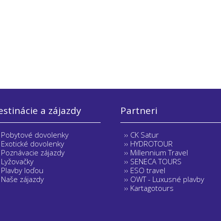
stinácie a zájazdy
Partneri
Pobytové dovolenky
CK Satur
Exotické dovolenky
HYDROTOUR
Poznávacie zájazdy
Millennium Travel
Lyžovačky
SENECA TOURS
Plavby loďou
ESO travel
Naše zájazdy
OWT - Luxusné plavby
Kartagotours