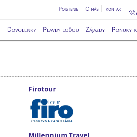
Poistenie
O nás
kontakt
d
Dovolenky
Plavby loďou
Zájazdy
Ponuky-k
Firotour
Millennium Travel