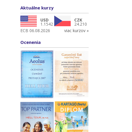
Aktuálne kurzy
USD
CZK
1.1542
24.210
ECB 06.08.2026
viac kurzov »
Ocenenia