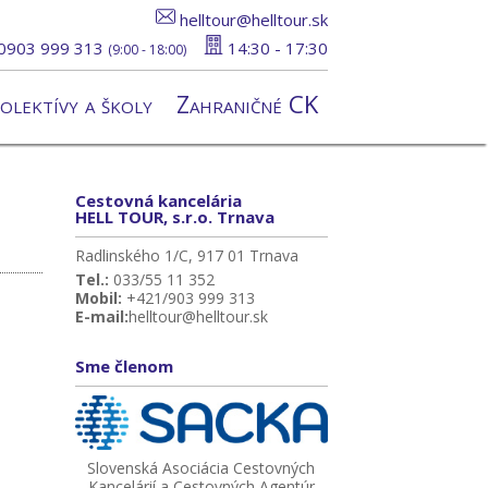
helltour@helltour.sk
0903 999 313
14:30 - 17:30
(9:00 - 18:00)
olektívy a školy
Zahraničné CK
Cestovná kancelária
HELL TOUR, s.r.o. Trnava
Radlinského 1/C, 917 01 Trnava
Tel.:
033/55 11 352
Mobil:
+421/903 999 313
E-mail:
helltour@helltour.sk
Sme členom
Slovenská Asociácia Cestovných
Kancelárií a Cestovných Agentúr