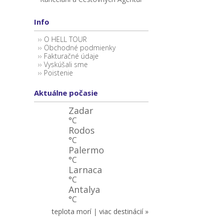
Info
O HELL TOUR
Obchodné podmienky
Fakturačné údaje
Vyskúšali sme
Poistenie
Aktuálne počasie
Zadar
°C
Rodos
°C
Palermo
°C
Larnaca
°C
Antalya
°C
teplota morí
|
viac destinácií »