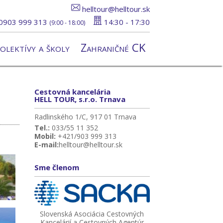
helltour@helltour.sk
0903 999 313
14:30 - 17:30
(9:00 - 18:00)
olektívy a školy
Zahraničné CK
Cestovná kancelária
HELL TOUR, s.r.o. Trnava
Radlinského 1/C, 917 01 Trnava
Tel.:
033/55 11 352
Mobil:
+421/903 999 313
E-mail:
helltour@helltour.sk
Sme členom
Slovenská Asociácia Cestovných
Kancelárií a Cestovných Agentúr