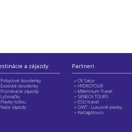
stinácie a zájazdy
Partneri
Pobytové dovolenky
CK Satur
Exotické dovolenky
HYDROTOUR
Poznávacie zájazdy
Millennium Travel
Lyžovačky
SENECA TOURS
Plavby loďou
ESO travel
Naše zájazdy
OWT - Luxusné plavby
Kartagotours