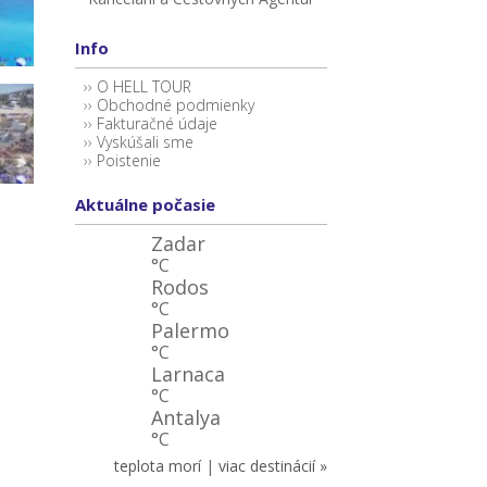
Info
O HELL TOUR
Obchodné podmienky
Fakturačné údaje
Vyskúšali sme
Poistenie
Aktuálne počasie
Zadar
°C
Rodos
°C
Palermo
°C
Larnaca
°C
Antalya
°C
teplota morí
|
viac destinácií »